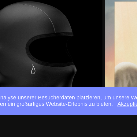
alyse unserer Besucherdaten platzieren, um unsere Webs
en ein großartiges Website-Erlebnis zu bieten.
Akzepti